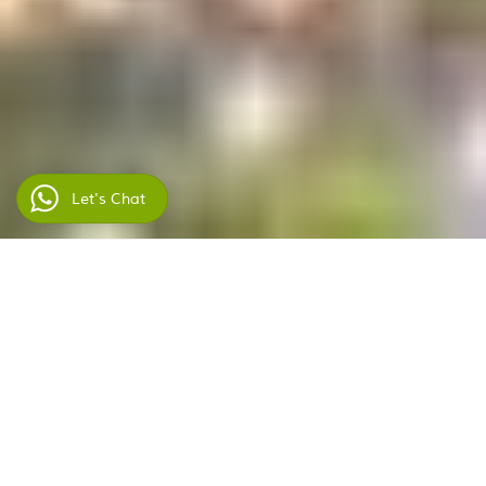
Let's Chat
Home
►
Iran Hotels
►
Tehran Hotels
►
Raamtin