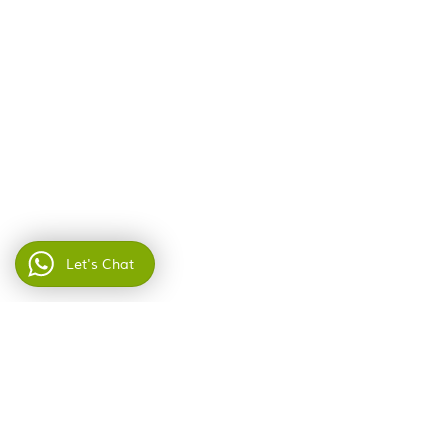
Let's Chat
Home
►